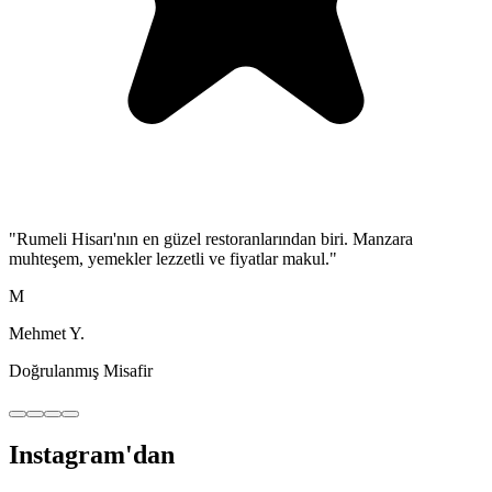
"
VIP odası çok şık, özel günler için ideal. Servis kalitesi mükemmel.
Boğaz'a karşı yemek yemek paha biçilemez.
"
Z
Zeynep S.
Doğrulanmış Misafir
Instagram'dan