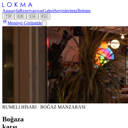
Anasayfa
Rezervasyon
Galeri
Servislerimiz
İletişim
🇹🇷
🇬🇧
🇸🇦
🇷🇺
Menüyü Görüntüle
RUMELI HİSARI · BOĞAZ MANZARASI
Boğaza
karşı